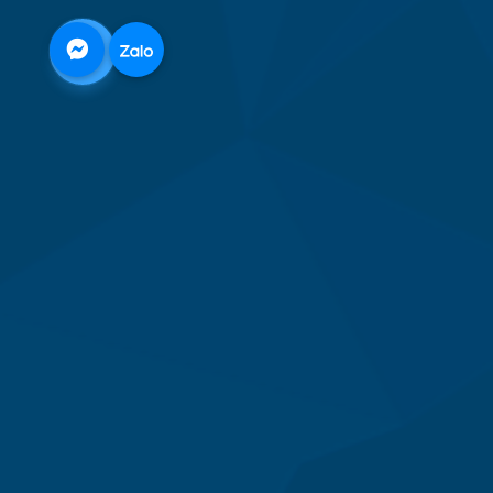
0968
332
712