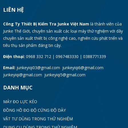
LIÊN HỆ
Công Ty Thiết Bị Kiểm Tra Junke Việt Nam
là thành viên của
Junke Thế Giới, chuyên sản xuất các loại máy thử nghiệm với dây
chuyền sản xuất thiết bị công nghệ cao, nghiên cứu phát triển và
tiêu thụ sản phẩm đáng tin cậy.
Điện thoại:
0968 332 712 | 0967483330 | 0388771339
Email:
junkeyiqi03@gmail.com junkeyiqi6@gmail.com
junkeyiqi@gmail.com junkeyiqi5@gmail.com
DANH MỤC
MÁY ĐO LỰC KÉO
ĐỒNG HỒ ĐO ĐỘ CỨNG ĐỘ DÀY
VẬT TƯ DÙNG TRONG THỬ NGHIỆM
DỤNG CỤ DÙNG TRONG THỬ NGHIỆM