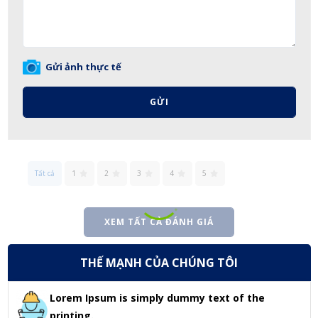
Gửi ảnh thực tế
GỬI
Tất cả
1
2
3
4
5
XEM TẤT CẢ ĐÁNH GIÁ
THẾ MẠNH CỦA CHÚNG TÔI
Lorem Ipsum is simply dummy text of the
printing.