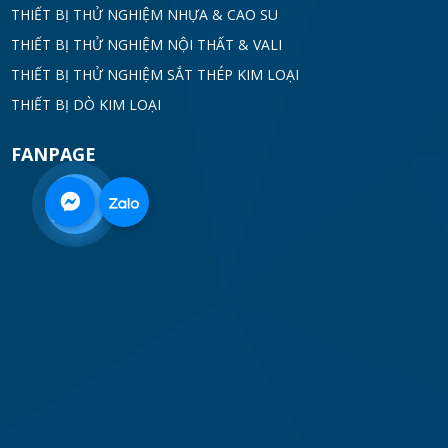
THIẾT BỊ THỬ NGHIỆM NHỰA & CAO SU
THIẾT BỊ THỬ NGHIỆM NỘI THẤT & VALI
THIẾT BỊ THỬ NGHIỆM SẮT THÉP KIM LOẠI
THIẾT BỊ DÒ KIM LOẠI
FANPAGE
0968
332
712