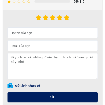
0%
| 0
Gửi ảnh thực tế
GỬI