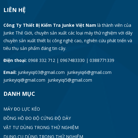
LIÊN HỆ
Công Ty Thiết Bị Kiểm Tra Junke Việt Nam
là thành viên của
Junke Thế Giới, chuyên sản xuất các loại máy thử nghiệm với dây
chuyền sản xuất thiết bị công nghệ cao, nghiên cứu phát triển và
tiêu thụ sản phẩm đáng tin cậy.
Điện thoại:
0968 332 712 | 0967483330 | 0388771339
Email:
junkeyiqi03@gmail.com junkeyiqi6@gmail.com
junkeyiqi@gmail.com junkeyiqi5@gmail.com
DANH MỤC
MÁY ĐO LỰC KÉO
ĐỒNG HỒ ĐO ĐỘ CỨNG ĐỘ DÀY
VẬT TƯ DÙNG TRONG THỬ NGHIỆM
DỤNG CỤ DÙNG TRONG THỬ NGHIỆM