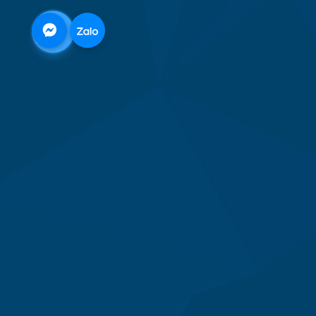
0968
332
712