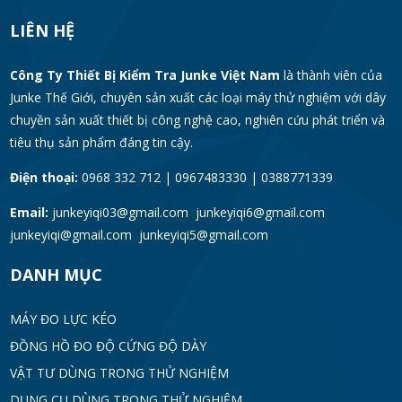
LIÊN HỆ
Công Ty Thiết Bị Kiểm Tra Junke Việt Nam
là thành viên của
Junke Thế Giới, chuyên sản xuất các loại máy thử nghiệm với dây
chuyền sản xuất thiết bị công nghệ cao, nghiên cứu phát triển và
tiêu thụ sản phẩm đáng tin cậy.
Điện thoại:
0968 332 712 | 0967483330 | 0388771339
Email:
junkeyiqi03@gmail.com junkeyiqi6@gmail.com
junkeyiqi@gmail.com junkeyiqi5@gmail.com
DANH MỤC
MÁY ĐO LỰC KÉO
ĐỒNG HỒ ĐO ĐỘ CỨNG ĐỘ DÀY
VẬT TƯ DÙNG TRONG THỬ NGHIỆM
DỤNG CỤ DÙNG TRONG THỬ NGHIỆM