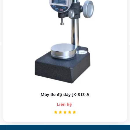
Máy đo độ dày JK-313-A
Đồ
Liên hệ