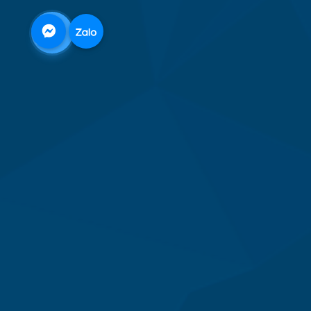
0968
332
712