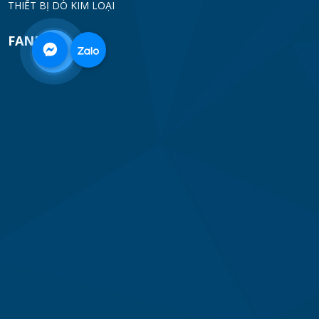
THIẾT BỊ DÒ KIM LOẠI
FANPAGE
0968
332
712