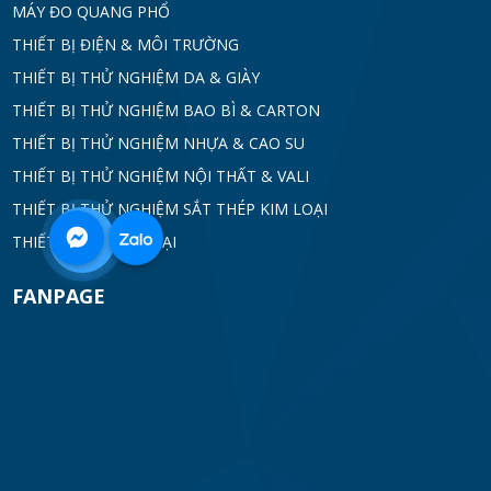
MÁY ĐO QUANG PHỔ
THIẾT BỊ ĐIỆN & MÔI TRƯỜNG
THIẾT BỊ THỬ NGHIỆM DA & GIÀY
THIẾT BỊ THỬ NGHIỆM BAO BÌ & CARTON
THIẾT BỊ THỬ NGHIỆM NHỰA & CAO SU
THIẾT BỊ THỬ NGHIỆM NỘI THẤT & VALI
THIẾT BỊ THỬ NGHIỆM SẮT THÉP KIM LOẠI
0968
THIẾT BỊ DÒ KIM LOẠI
332
FANPAGE
712