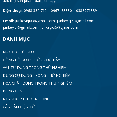
tiêu thụ sản phẩm đáng tin cậy.
Điện thoại:
0968 332 712 | 0967483330 | 0388771339
Email:
junkeyiqi03@gmail.com junkeyiqi6@gmail.com
junkeyiqi@gmail.com junkeyiqi5@gmail.com
DANH MỤC
MÁY ĐO LỰC KÉO
ĐỒNG HỒ ĐO ĐỘ CỨNG ĐỘ DÀY
VẬT TƯ DÙNG TRONG THỬ NGHIỆM
DỤNG CỤ DÙNG TRONG THỬ NGHIỆM
HÓA CHẤT DÙNG TRONG THỬ NGHIỆM
BÓNG ĐÈN
NGÀM KẸP CHUYÊN DỤNG
CÂN SÀN ĐIỆN TỬ