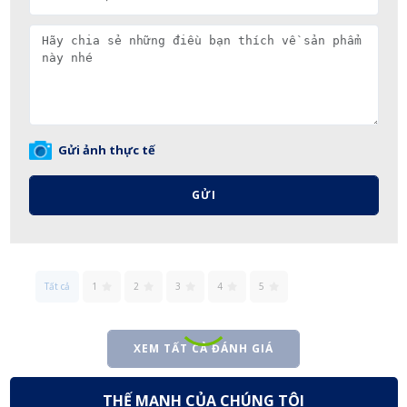
Gửi ảnh thực tế
GỬI
Tất cả
1
2
3
4
5
XEM TẤT CẢ ĐÁNH GIÁ
THẾ MẠNH CỦA CHÚNG TÔI