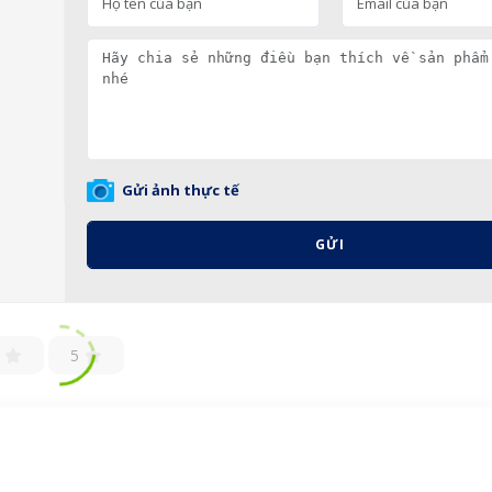
Gửi ảnh thực tế
GỬI
5