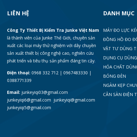
LIÊN HỆ
DANH MỤC
Công Ty Thiết Bị Kiểm Tra Junke Việt Nam
MÁY ĐO LỰC KÉ
là thành viên của Junke Thế Giới, chuyên sản
ĐỒNG HỒ ĐO Đ
xuất các loại máy thử nghiệm với dây chuyền
VẬT TƯ DÙNG 
sản xuất thiết bị công nghệ cao, nghiên cứu
DỤNG CỤ DÙNG
phát triển và tiêu thụ sản phẩm đáng tin cậy.
HÓA CHẤT DÙN
Điện thoại:
0968 332 712 | 0967483330 |
BÓNG ĐÈN
0388771339
NGÀM KẸP CHU
Email:
junkeyiqi03@gmail.com
CÂN SÀN ĐIỆN 
junkeyiqi6@gmail.com junkeyiqi@gmail.com
junkeyiqi5@gmail.com