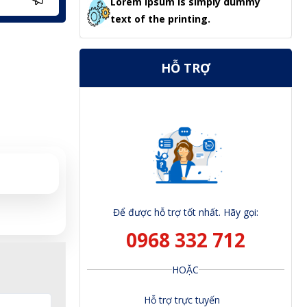
Lorem Ipsum is simply dummy
text of the printing.
HỖ TRỢ
Để được hỗ trợ tốt nhất. Hãy gọi:
0968 332 712
HOẶC
Hỗ trợ trực tuyến