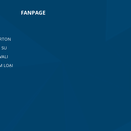
FANPAGE
ARTON
 SU
VALI
M LOẠI