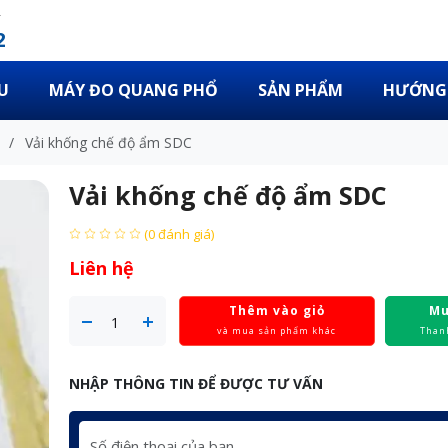
2
U
MÁY ĐO QUANG PHỔ
SẢN PHẨM
HƯỚNG 
/
Vải khống chế độ ẩm SDC
Vải khống chế độ ẩm SDC
(0 đánh giá)
Liên hệ
Thêm vào giỏ
Mu
và mua sản phẩm khác
Than
NHẬP THÔNG TIN ĐỂ ĐƯỢC TƯ VẤN