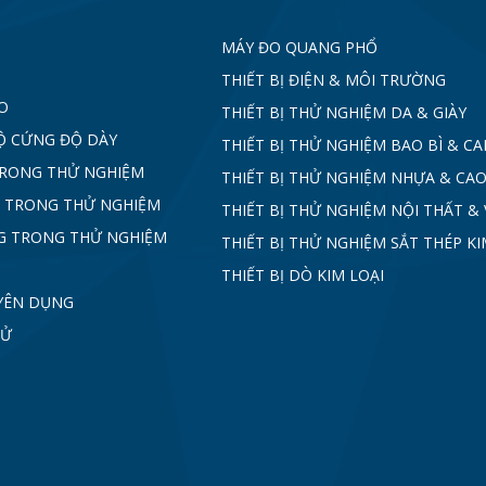
MÁY ĐO QUANG PHỔ
THIẾT BỊ ĐIỆN & MÔI TRƯỜNG
O
THIẾT BỊ THỬ NGHIỆM DA & GIÀY
Ộ CỨNG ĐỘ DÀY
THIẾT BỊ THỬ NGHIỆM BAO BÌ & C
TRONG THỬ NGHIỆM
THIẾT BỊ THỬ NGHIỆM NHỰA & CAO
 TRONG THỬ NGHIỆM
THIẾT BỊ THỬ NGHIỆM NỘI THẤT & 
G TRONG THỬ NGHIỆM
THIẾT BỊ THỬ NGHIỆM SẮT THÉP KI
THIẾT BỊ DÒ KIM LOẠI
YÊN DỤNG
TỬ