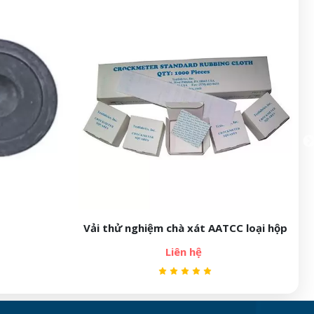
iệm chà xát AATCC loại hộp
Màng nhôm
Liên hệ
Liên hệ