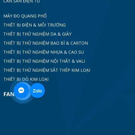
CÂN SÀN ĐIỆN TỬ
MÁY ĐO QUANG PHỔ
THIẾT BỊ ĐIỆN & MÔI TRƯỜNG
THIẾT BỊ THỬ NGHIỆM DA & GIÀY
THIẾT BỊ THỬ NGHIỆM BAO BÌ & CARTON
THIẾT BỊ THỬ NGHIỆM NHỰA & CAO SU
THIẾT BỊ THỬ NGHIỆM NỘI THẤT & VALI
THIẾT BỊ THỬ NGHIỆM SẮT THÉP KIM LOẠI
THIẾT BỊ DÒ KIM LOẠI
0968
FANPAGE
332
712