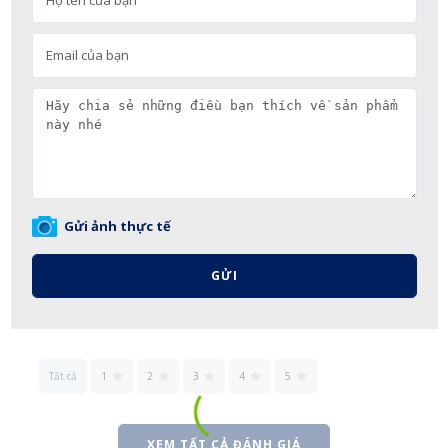
Gửi ảnh thực tế
GỬI
Tất cả
1
2
3
4
5
XEM TẤT CẢ ĐÁNH GIÁ