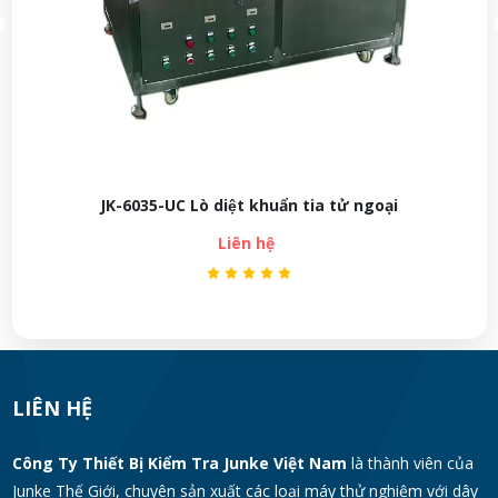
Thiết bị thử biến dạng dây điện JK-6320/ JK-632
Parallel Plate Plastometer
Liên hệ
LIÊN HỆ
Công Ty Thiết Bị Kiểm Tra Junke Việt Nam
là thành viên của
Junke Thế Giới, chuyên sản xuất các loại máy thử nghiệm với dây