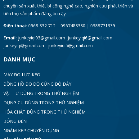
chuyền sản xuất thiết bị công nghệ cao, nghiên cứu phát triển và
tiêu thụ sản phẩm đáng tin cậy.
Điện thoại:
0968 332 712 | 0967483330 | 0388771339
Email:
junkeyiqi03@gmail.com junkeyiqi6@gmail.com
junkeyiqi@gmail.com junkeyiqi5@gmail.com
DANH MỤC
MÁY ĐO LỰC KÉO
ĐỒNG HỒ ĐO ĐỘ CỨNG ĐỘ DÀY
VẬT TƯ DÙNG TRONG THỬ NGHIỆM
DỤNG CỤ DÙNG TRONG THỬ NGHIỆM
HÓA CHẤT DÙNG TRONG THỬ NGHIỆM
BÓNG ĐÈN
NGÀM KẸP CHUYÊN DỤNG