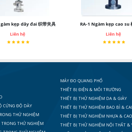
 dây đai 织带夹具
RA-1 Ngàm kẹp cao su 橡胶夹具
hệ
Liên hệ
MÁY ĐO QUANG PHỔ
THIẾT BỊ ĐIỆN & MÔI TRƯỜNG
O
THIẾT BỊ THỬ NGHIỆM DA & GIÀY
Ộ CỨNG ĐỘ DÀY
THIẾT BỊ THỬ NGHIỆM BAO BÌ & C
TRONG THỬ NGHIỆM
THIẾT BỊ THỬ NGHIỆM NHỰA & CAO
 TRONG THỬ NGHIỆM
THIẾT BỊ THỬ NGHIỆM NỘI THẤT & 