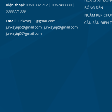
HÓA CHẤT DÙN
Điện thoại:
0968 332 712 | 0967483330 |
BÓNG ĐÈN
0388771339
NGÀM KẸP CHU
Email:
junkeyiqi03@gmail.com
CÂN SÀN ĐIỆN 
junkeyiqi6@gmail.com junkeyiqi@gmail.com
junkeyiqi5@gmail.com