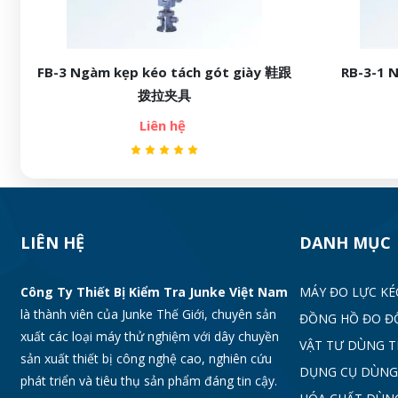
3 Ngàm kẹp kéo tách gót giày 鞋跟
RB-3-1 Ngàm kẹp
拨拉夹具
Liên 
Liên hệ
LIÊN HỆ
DANH MỤC
Công Ty Thiết Bị Kiểm Tra Junke Việt Nam
MÁY ĐO LỰC KÉ
là thành viên của Junke Thế Giới, chuyên sản
ĐỒNG HỒ ĐO Đ
xuất các loại máy thử nghiệm với dây chuyền
VẬT TƯ DÙNG 
sản xuất thiết bị công nghệ cao, nghiên cứu
DỤNG CỤ DÙNG
phát triển và tiêu thụ sản phẩm đáng tin cậy.