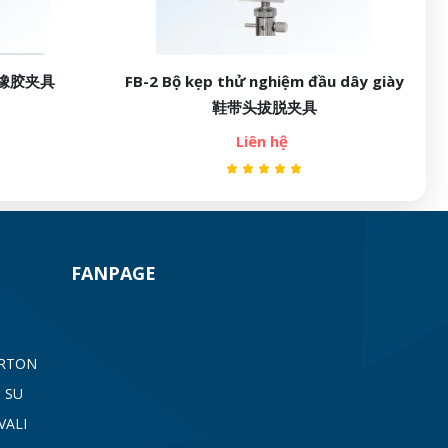
FB-2 Bộ kẹp thử nghiệm đầu dây giày
RB-4 N
鞋带头拔脱夹具
Liên hệ
FANPAGE
ARTON
 SU
VALI