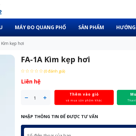
2
U
MÁY ĐO QUANG PHỔ
SẢN PHẨM
HƯỚNG 
 Kìm kẹp hơi
FA-1A Kìm kẹp hơi
(0 đánh giá)
Liên hệ
Thêm vào giỏ
Mu
và mua sản phẩm khác
Than
NHẬP THÔNG TIN ĐỂ ĐƯỢC TƯ VẤN