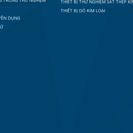
G TRONG THỬ NGHIỆM
THIẾT BỊ THỬ NGHIỆM SẮT THÉP KI
THIẾT BỊ DÒ KIM LOẠI
YÊN DỤNG
TỬ