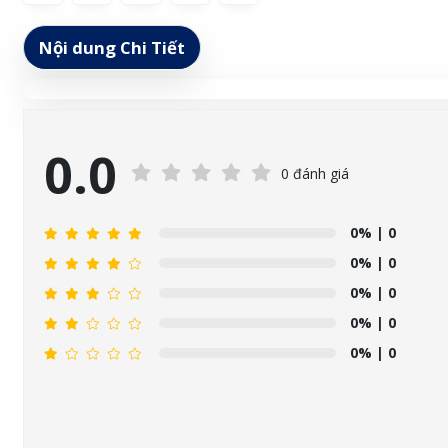
Nội dung Chi Tiết
0.0
0 đánh giá
0%
| 0
0%
| 0
0%
| 0
0%
| 0
0%
| 0