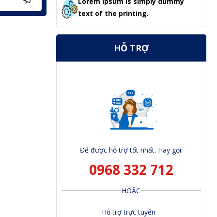
Lorem Ipsum is simply dummy
text of the printing.
HỖ TRỢ
Để được hỗ trợ tốt nhất. Hãy gọi:
0968 332 712
HOẶC
Hỗ trợ trực tuyến