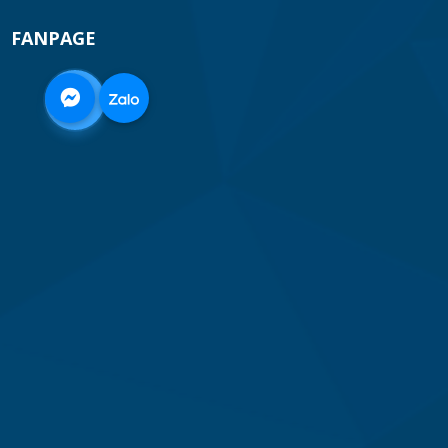
FANPAGE
0968
332
712