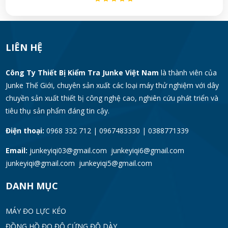
LIÊN HỆ
Công Ty Thiết Bị Kiểm Tra Junke Việt Nam
là thành viên của
Junke Thế Giới, chuyên sản xuất các loại máy thử nghiệm với dây
chuyền sản xuất thiết bị công nghệ cao, nghiên cứu phát triển và
tiêu thụ sản phẩm đáng tin cậy.
Điện thoại:
0968 332 712 | 0967483330 | 0388771339
Email:
junkeyiqi03@gmail.com junkeyiqi6@gmail.com
junkeyiqi@gmail.com junkeyiqi5@gmail.com
DANH MỤC
MÁY ĐO LỰC KÉO
ĐỒNG HỒ ĐO ĐỘ CỨNG ĐỘ DÀY