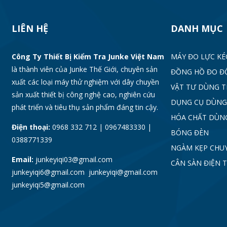
LIÊN HỆ
DANH MỤC
Công Ty Thiết Bị Kiểm Tra Junke Việt Nam
MÁY ĐO LỰC KÉ
là thành viên của Junke Thế Giới, chuyên sản
ĐỒNG HỒ ĐO Đ
xuất các loại máy thử nghiệm với dây chuyền
VẬT TƯ DÙNG 
sản xuất thiết bị công nghệ cao, nghiên cứu
DỤNG CỤ DÙNG
phát triển và tiêu thụ sản phẩm đáng tin cậy.
HÓA CHẤT DÙN
Điện thoại:
0968 332 712 | 0967483330 |
BÓNG ĐÈN
0388771339
NGÀM KẸP CHU
Email:
junkeyiqi03@gmail.com
CÂN SÀN ĐIỆN 
junkeyiqi6@gmail.com junkeyiqi@gmail.com
junkeyiqi5@gmail.com