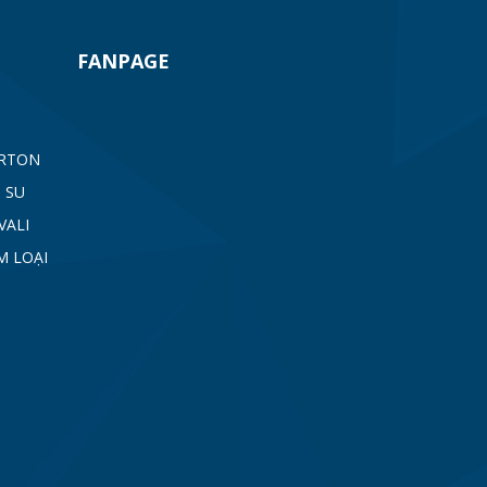
FANPAGE
ARTON
 SU
VALI
M LOẠI