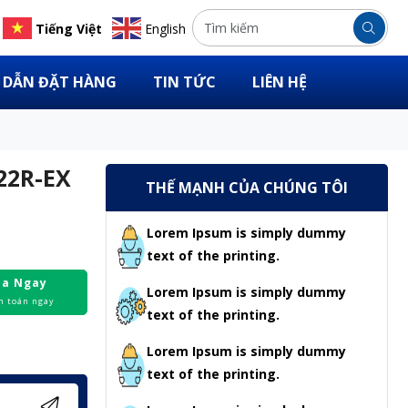
Tiếng Việt
English
DẪN ĐẶT HÀNG
TIN TỨC
LIÊN HỆ
22R-EX
THẾ MẠNH CỦA CHÚNG TÔI
Lorem Ipsum is simply dummy
text of the printing.
a Ngay
Lorem Ipsum is simply dummy
h toán ngay
text of the printing.
Lorem Ipsum is simply dummy
text of the printing.