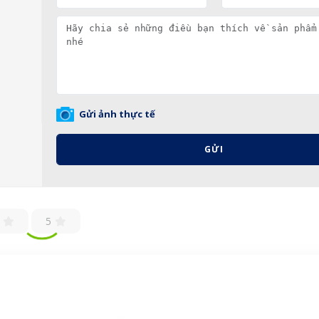
Gửi ảnh thực tế
GỬI
5