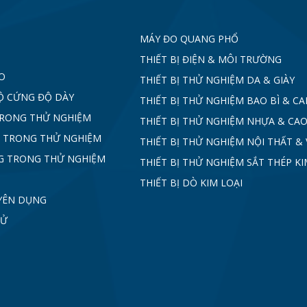
MÁY ĐO QUANG PHỔ
THIẾT BỊ ĐIỆN & MÔI TRƯỜNG
O
THIẾT BỊ THỬ NGHIỆM DA & GIÀY
Ộ CỨNG ĐỘ DÀY
THIẾT BỊ THỬ NGHIỆM BAO BÌ & C
TRONG THỬ NGHIỆM
THIẾT BỊ THỬ NGHIỆM NHỰA & CAO
 TRONG THỬ NGHIỆM
THIẾT BỊ THỬ NGHIỆM NỘI THẤT & 
G TRONG THỬ NGHIỆM
THIẾT BỊ THỬ NGHIỆM SẮT THÉP KI
THIẾT BỊ DÒ KIM LOẠI
YÊN DỤNG
TỬ