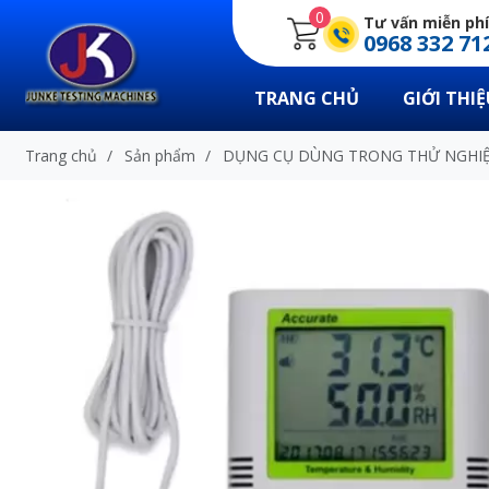
0
Tư vấn miễn phí
0968 332 71
TRANG CHỦ
GIỚI THIỆ
Trang chủ
/
Sản phẩm
/
DỤNG CỤ DÙNG TRONG THỬ NGHI