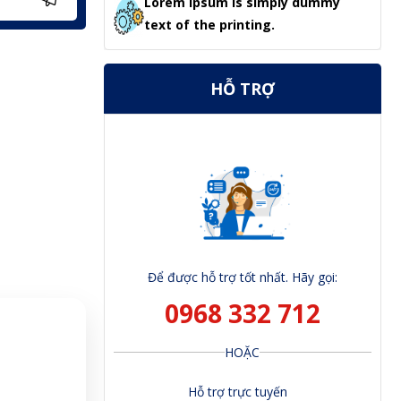
Lorem Ipsum is simply dummy
text of the printing.
HỖ TRỢ
Để được hỗ trợ tốt nhất. Hãy gọi:
0968 332 712
HOẶC
Hỗ trợ trực tuyến