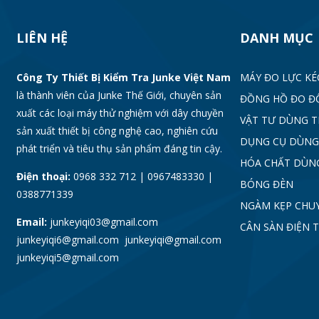
LIÊN HỆ
DANH MỤC
Công Ty Thiết Bị Kiểm Tra Junke Việt Nam
MÁY ĐO LỰC KÉ
là thành viên của Junke Thế Giới, chuyên sản
ĐỒNG HỒ ĐO Đ
xuất các loại máy thử nghiệm với dây chuyền
VẬT TƯ DÙNG 
sản xuất thiết bị công nghệ cao, nghiên cứu
DỤNG CỤ DÙNG
phát triển và tiêu thụ sản phẩm đáng tin cậy.
HÓA CHẤT DÙN
Điện thoại:
0968 332 712 | 0967483330 |
BÓNG ĐÈN
0388771339
NGÀM KẸP CHU
Email:
junkeyiqi03@gmail.com
CÂN SÀN ĐIỆN 
junkeyiqi6@gmail.com junkeyiqi@gmail.com
junkeyiqi5@gmail.com