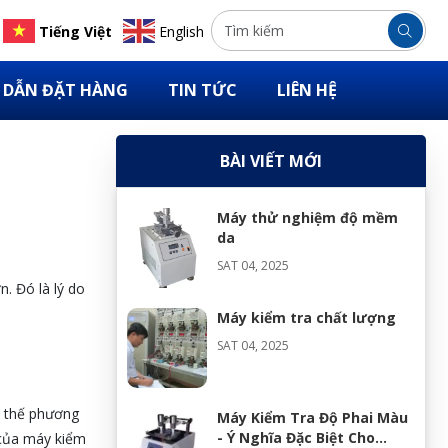
Tiếng Việt
English
DẪN ĐẶT HÀNG
TIN TỨC
LIÊN HỆ
BÀI VIẾT MỚI
Máy thử nghiệm độ mềm
da
SAT 04, 2025
. Đó là lý do
Máy kiểm tra chất lượng
SAT 04, 2025
y thế phương
Máy Kiểm Tra Độ Phai Màu
- Ý Nghĩa Đặc Biệt Cho
 của máy kiểm