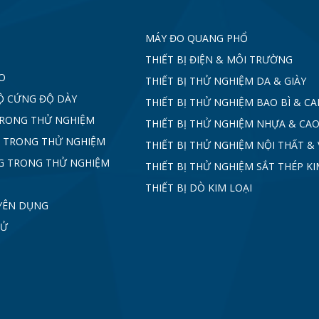
MÁY ĐO QUANG PHỔ
THIẾT BỊ ĐIỆN & MÔI TRƯỜNG
O
THIẾT BỊ THỬ NGHIỆM DA & GIÀY
Ộ CỨNG ĐỘ DÀY
THIẾT BỊ THỬ NGHIỆM BAO BÌ & C
TRONG THỬ NGHIỆM
THIẾT BỊ THỬ NGHIỆM NHỰA & CAO
 TRONG THỬ NGHIỆM
THIẾT BỊ THỬ NGHIỆM NỘI THẤT & 
G TRONG THỬ NGHIỆM
THIẾT BỊ THỬ NGHIỆM SẮT THÉP KI
THIẾT BỊ DÒ KIM LOẠI
YÊN DỤNG
TỬ