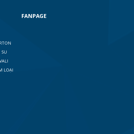
FANPAGE
ARTON
 SU
VALI
M LOẠI