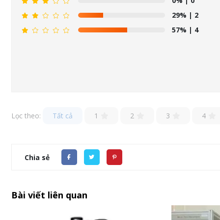
0%
| 0
29%
| 2
57%
| 4
Lọc theo:
Tất cả
1
2
3
4
Chia sẻ
Bài viết liên quan