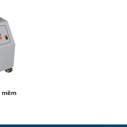
ộ mềm