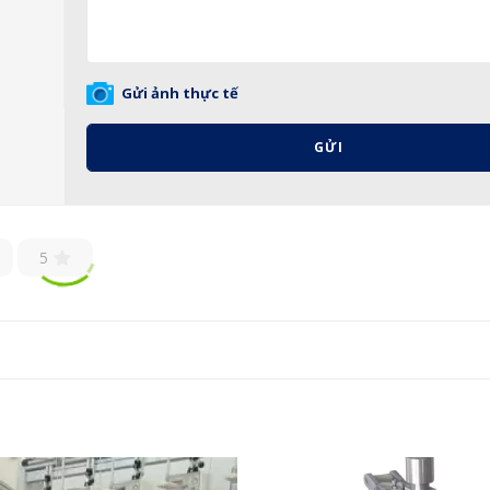
Gửi ảnh thực tế
GỬI
5