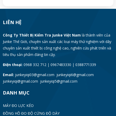
LIÊN HỆ
Công Ty Thiết Bị Kiểm Tra Junke Việt Nam
là thành viên của
Junke Thế Giới, chuyên sản xuất các loại máy thử nghiệm với dây
chuyền sản xuất thiết bị công nghệ cao, nghiên cứu phát triển và
tiêu thụ sản phẩm đáng tin cậy.
Điện thoại:
0968 332 712 | 0967483330 | 0388771339
Email:
junkeyiqi03@gmail.com junkeyiqi6@gmail.com
junkeyiqi@gmail.com junkeyiqi5@gmail.com
DANH MỤC
MÁY ĐO LỰC KÉO
ĐỒNG HỒ ĐO ĐỘ CỨNG ĐỘ DÀY