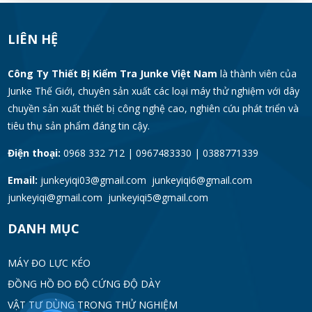
LIÊN HỆ
Công Ty Thiết Bị Kiểm Tra Junke Việt Nam
là thành viên của
Junke Thế Giới, chuyên sản xuất các loại máy thử nghiệm với dây
chuyền sản xuất thiết bị công nghệ cao, nghiên cứu phát triển và
tiêu thụ sản phẩm đáng tin cậy.
Điện thoại:
0968 332 712 | 0967483330 | 0388771339
Email:
junkeyiqi03@gmail.com junkeyiqi6@gmail.com
junkeyiqi@gmail.com junkeyiqi5@gmail.com
DANH MỤC
MÁY ĐO LỰC KÉO
ĐỒNG HỒ ĐO ĐỘ CỨNG ĐỘ DÀY
VẬT TƯ DÙNG TRONG THỬ NGHIỆM