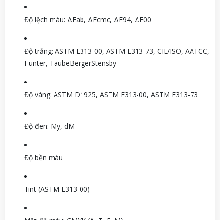
Độ lệch màu: ΔE
ab, ΔE
cmc, ΔE
94, ΔE
00
Độ trắng: ASTM E313-00, ASTM E313-73, CIE/ISO, AATCC,
Hunter, TaubeBergerStensby
Độ vàng: ASTM D1925, ASTM E313-00, ASTM E313-73
Độ đen: My, dM
Độ bền màu
Tint (ASTM E313-00)