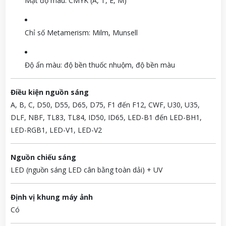
Mật độ màu: CMYK (A, T, E, M)
Chỉ số Metamerism: Milm, Munsell
Độ ẩn màu: độ bền thuốc nhuộm, độ bền màu
Điều kiện nguồn sáng
A, B, C, D50, D55, D65, D75, F1 đến F12, CWF, U30, U35,
DLF, NBF, TL83, TL84, ID50, ID65, LED-B1 đến LED-BH1,
LED-RGB1, LED-V1, LED-V2
Nguồn chiếu sáng
LED (nguồn sáng LED cân bằng toàn dải) + UV
Định vị khung máy ảnh
Có