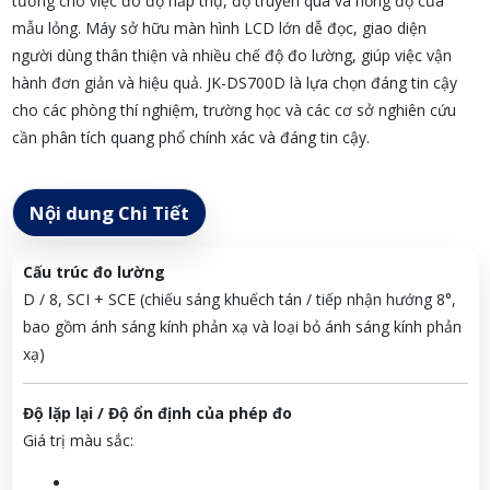
tưởng cho việc đo độ hấp thụ, độ truyền qua và nồng độ của
mẫu lỏng. Máy sở hữu màn hình LCD lớn dễ đọc, giao diện
người dùng thân thiện và nhiều chế độ đo lường, giúp việc vận
hành đơn giản và hiệu quả. JK-DS700D là lựa chọn đáng tin cậy
cho các phòng thí nghiệm, trường học và các cơ sở nghiên cứu
cần phân tích quang phổ chính xác và đáng tin cậy.
Nội dung Chi Tiết
Cấu trúc đo lường
D / 8, SCI + SCE (chiếu sáng khuếch tán / tiếp nhận hướng 8°,
bao gồm ánh sáng kính phản xạ và loại bỏ ánh sáng kính phản
xạ)
Độ lặp lại / Độ ổn định của phép đo
Giá trị màu sắc: