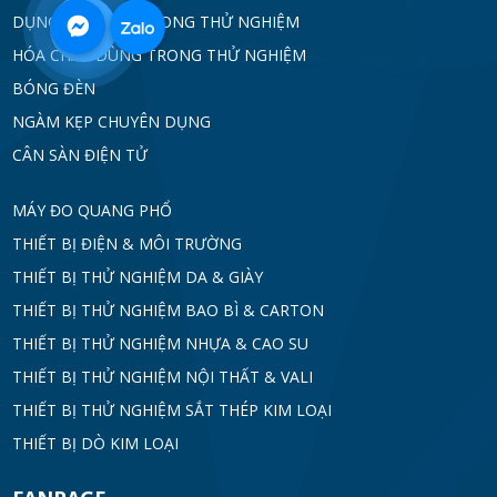
DỤNG CỤ DÙNG TRONG THỬ NGHIỆM
0968
HÓA CHẤT DÙNG TRONG THỬ NGHIỆM
332
BÓNG ĐÈN
NGÀM KẸP CHUYÊN DỤNG
712
CÂN SÀN ĐIỆN TỬ
MÁY ĐO QUANG PHỔ
THIẾT BỊ ĐIỆN & MÔI TRƯỜNG
THIẾT BỊ THỬ NGHIỆM DA & GIÀY
THIẾT BỊ THỬ NGHIỆM BAO BÌ & CARTON
THIẾT BỊ THỬ NGHIỆM NHỰA & CAO SU
THIẾT BỊ THỬ NGHIỆM NỘI THẤT & VALI
THIẾT BỊ THỬ NGHIỆM SẮT THÉP KIM LOẠI
THIẾT BỊ DÒ KIM LOẠI