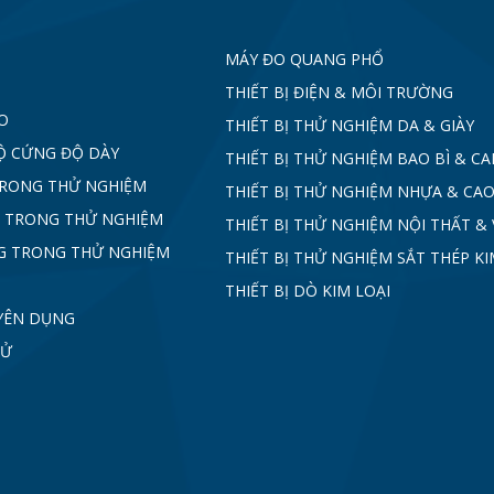
MÁY ĐO QUANG PHỔ
THIẾT BỊ ĐIỆN & MÔI TRƯỜNG
O
THIẾT BỊ THỬ NGHIỆM DA & GIÀY
Ộ CỨNG ĐỘ DÀY
THIẾT BỊ THỬ NGHIỆM BAO BÌ & C
TRONG THỬ NGHIỆM
THIẾT BỊ THỬ NGHIỆM NHỰA & CAO
 TRONG THỬ NGHIỆM
THIẾT BỊ THỬ NGHIỆM NỘI THẤT & 
G TRONG THỬ NGHIỆM
THIẾT BỊ THỬ NGHIỆM SẮT THÉP KI
THIẾT BỊ DÒ KIM LOẠI
YÊN DỤNG
TỬ