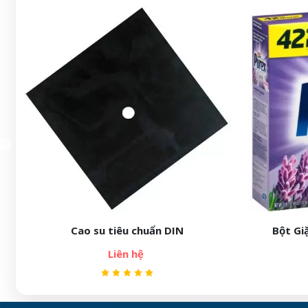
Bột Giặt Purex Dirt Lift Action
Vải thử 
Liên hệ