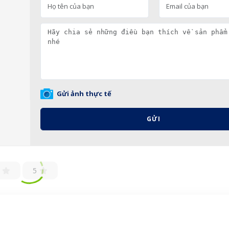
Gửi ảnh thực tế
GỬI
5