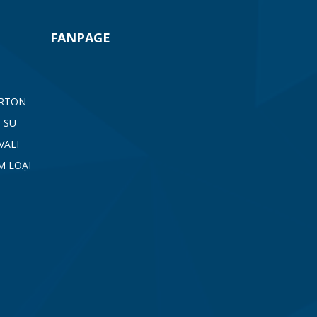
FANPAGE
ARTON
 SU
VALI
M LOẠI