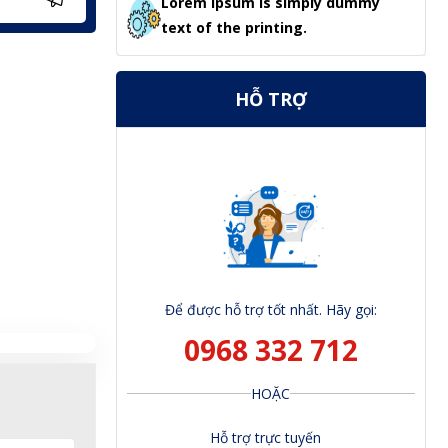
Lorem Ipsum is simply dummy
text of the printing.
HỖ TRỢ
Để được hỗ trợ tốt nhất. Hãy gọi:
0968 332 712
HOẶC
Hỗ trợ trực tuyến