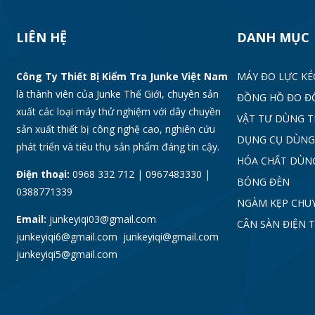
LIÊN HỆ
DANH MỤC
Công Ty Thiết Bị Kiểm Tra Junke Việt Nam
MÁY ĐO LỰC KÉ
là thành viên của Junke Thế Giới, chuyên sản
ĐỒNG HỒ ĐO Đ
xuất các loại máy thử nghiệm với dây chuyền
VẬT TƯ DÙNG 
sản xuất thiết bị công nghệ cao, nghiên cứu
DỤNG CỤ DÙNG
phát triển và tiêu thụ sản phẩm đáng tin cậy.
HÓA CHẤT DÙN
Điện thoại:
0968 332 712 | 0967483330 |
BÓNG ĐÈN
0388771339
NGÀM KẸP CHU
Email:
junkeyiqi03@gmail.com
CÂN SÀN ĐIỆN 
junkeyiqi6@gmail.com junkeyiqi@gmail.com
junkeyiqi5@gmail.com