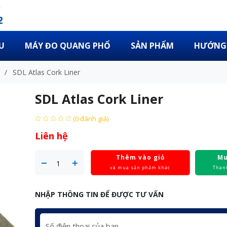
2
U
MÁY ĐO QUANG PHỔ
SẢN PHẨM
HƯỚNG 
/
SDL Atlas Cork Liner
SDL Atlas Cork Liner
(0 đánh giá)
Liên hệ
Thêm vào giỏ
Mu
và mua sản phẩm khác
Than
NHẬP THÔNG TIN ĐỂ ĐƯỢC TƯ VẤN