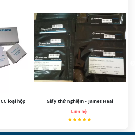
ames Heal
SDL Atlas Cork Liner
Liên hệ