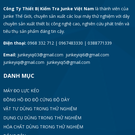
Công Ty Thiết Bị Kiểm Tra Junke Việt Nam
là thành viên của
Junke Thế Giới, chuyên sản xuất các loại máy thử nghiệm với dây
chuyền sản xuất thiết bị công nghệ cao, nghiên cứu phát triển và
tiêu thụ sản phẩm đáng tin cậy.
Điện thoại:
0968 332 712 | 0967483330 | 0388771339
Email:
junkeyiqi03@gmail.com junkeyiqi6@gmail.com
junkeyiqi@gmail.com junkeyiqi5@gmail.com
DANH MỤC
MÁY ĐO LỰC KÉO
ĐỒNG HỒ ĐO ĐỘ CỨNG ĐỘ DÀY
VẬT TƯ DÙNG TRONG THỬ NGHIỆM
DỤNG CỤ DÙNG TRONG THỬ NGHIỆM
HÓA CHẤT DÙNG TRONG THỬ NGHIỆM