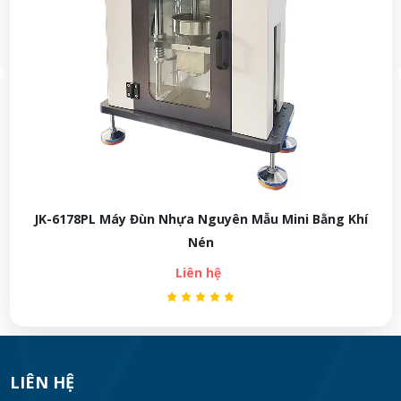
ini Bằng Khí
JK-MFY02 Máy Kiểm Tra Độ Kín Bao 
Liên hệ
LIÊN HỆ