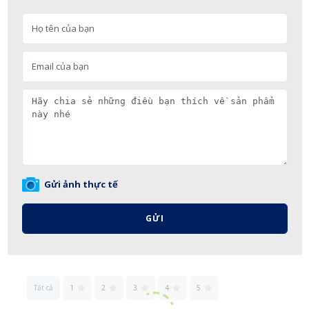
Gửi ảnh thực tế
GỬI
Tất cả
1
2
3
4
5