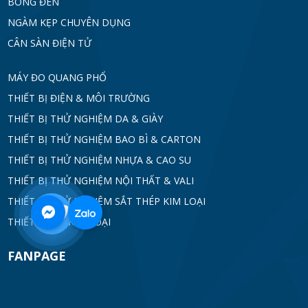
BÓNG ĐÈN
NGÀM KẸP CHUYÊN DỤNG
CÂN SÀN ĐIỆN TỬ
MÁY ĐO QUANG PHỔ
THIẾT BỊ ĐIỆN & MÔI TRƯỜNG
THIẾT BỊ THỬ NGHIỆM DA & GIÀY
THIẾT BỊ THỬ NGHIỆM BAO BÌ & CARTON
THIẾT BỊ THỬ NGHIỆM NHỰA & CAO SU
THIẾT BỊ THỬ NGHIỆM NỘI THẤT & VALI
THIẾT BỊ THỬ NGHIỆM SẮT THÉP KIM LOẠI
0968
THIẾT BỊ DÒ KIM LOẠI
332
FANPAGE
712