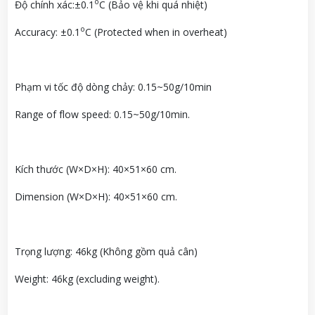
o
Độ chính xác:±0.1
C (Bảo vệ khi quá nhiệt)
o
Accuracy: ±0.1
C (Protected when in overheat)
Phạm vi tốc độ dòng chảy: 0.15~50g/10min
Range of flow speed: 0.15~50g/10min.
Kích thước (W×D×H): 40×51×60 cm.
Dimension (W×D×H): 40×51×60 cm.
Trọng lượng: 46kg (Không gồm quả cân)
Weight: 46kg (excluding weight).