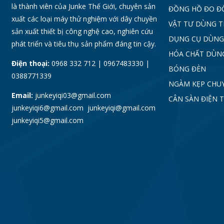
là thành viên của Junke Thế Giới, chuyên sản
ĐỒNG HỒ ĐO Đ
xuất các loại máy thử nghiệm với dây chuyền
VẬT TƯ DÙNG 
sản xuất thiết bị công nghệ cao, nghiên cứu
DỤNG CỤ DÙNG
phát triển và tiêu thụ sản phẩm đáng tin cậy.
HÓA CHẤT DÙN
Điện thoại:
0968 332 712 | 0967483330 |
BÓNG ĐÈN
0388771339
NGÀM KẸP CHU
Email:
junkeyiqi03@gmail.com
CÂN SÀN ĐIỆN 
junkeyiqi6@gmail.com junkeyiqi@gmail.com
junkeyiqi5@gmail.com