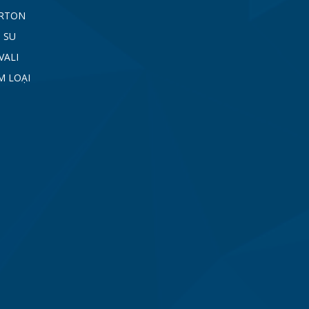
ARTON
 SU
VALI
M LOẠI