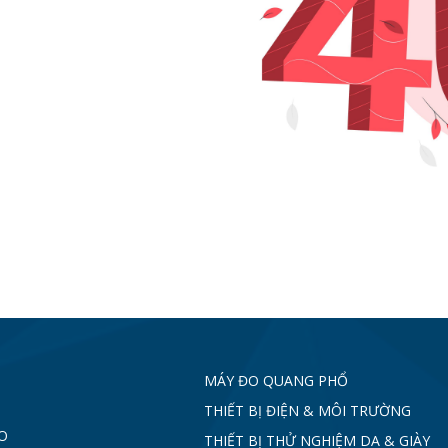
MÁY ĐO QUANG PHỔ
THIẾT BỊ ĐIỆN & MÔI TRƯỜNG
O
THIẾT BỊ THỬ NGHIỆM DA & GIÀY