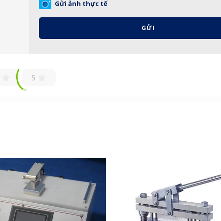
Gửi ảnh thực tế
GỬI
5