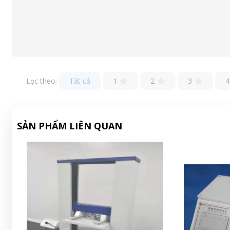
Lọc theo:
Tất cả
1
2
3
4
SẢN PHẨM LIÊN QUAN