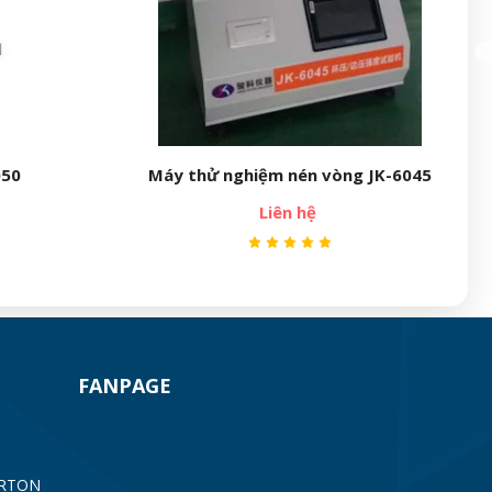
g JK-6045
Thiết bị thử độ phai màu mực in JK-
6012-TO
Liên hệ
FANPAGE
ARTON