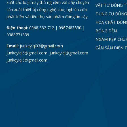
xuất các loại máy thử nghiệm với dây chuyền
VẬT TƯ DÙNG 
sản xuất thiết bị công nghệ cao, nghiên cứu
DỤNG CỤ DÙNG
phát triển và tiêu thụ sản phẩm đáng tin cậy.
HÓA CHẤT DÙN
Điện thoại:
0968 332 712 | 0967483330 |
BÓNG ĐÈN
0388771339
NGÀM KẸP CHU
Email:
junkeyiqi03@gmail.com
CÂN SÀN ĐIỆN 
junkeyiqi6@gmail.com junkeyiqi@gmail.com
junkeyiqi5@gmail.com