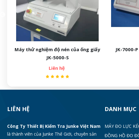
JK-7000-P THIẾT BỊ ĐO HỆ SỐ MA SÁT
Má
Liên hệ
LIÊN HỆ
DANH MỤC
Công Ty Thiết Bị Kiểm Tra Junke Việt Nam
MÁY ĐO LỰC KÉ
là thành viên của Junke Thế Giới, chuyên sản
ĐỒNG HỒ ĐO Đ