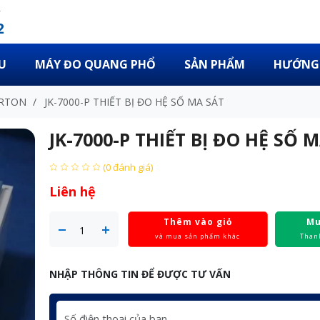
2
U
MÁY ĐO QUANG PHỔ
SẢN PHẨM
HƯỚNG 
ARTON
/
JK-7000-P THIẾT BỊ ĐO HỆ SỐ MA SÁT
JK-7000-P THIẾT BỊ ĐO HỆ SỐ 
(0 đánh giá)
Liên hệ
Thêm vào giỏ
Mu
và mua sản phẩm khác
Than
NHẬP THÔNG TIN ĐỂ ĐƯỢC TƯ VẤN