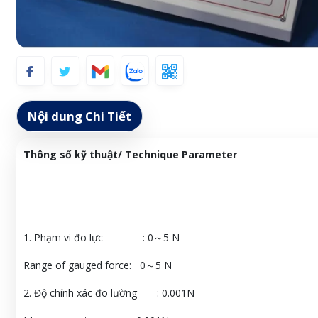
Nội dung Chi Tiết
T
hông số kỹ thuật/ Technique Parameter
1. Phạm vi đo lực : 0～5 N
Range of gauged force: 0～5 N
2. Độ chính xác đo lường : 0.001N