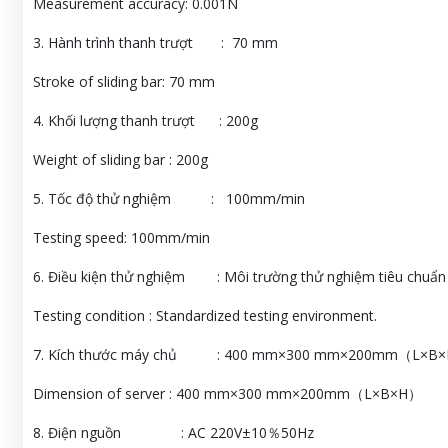
Measurement accuracy: 0.001N
3. Hành trình thanh trượt : 70 mm
Stroke of sliding bar: 70 mm
4. Khối lượng thanh trượt : 200g
Weight of sliding bar : 200g
5. Tốc độ thử nghiệm : 100mm/min
Testing speed: 100mm/min
6. Điều kiện thử nghiệm : Môi trường thử nghiệm tiêu chuẩ
Testing condition : Standardized testing environment.
7. Kích thước máy chủ : 400 mm×300 mm×200mm（L×B
Dimension of server : 400 mm×300 mm×200mm（L×B×H）
8. Điện nguồn : AC 220V±10％50Hz