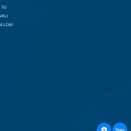
 SU
VALI
M LOẠI