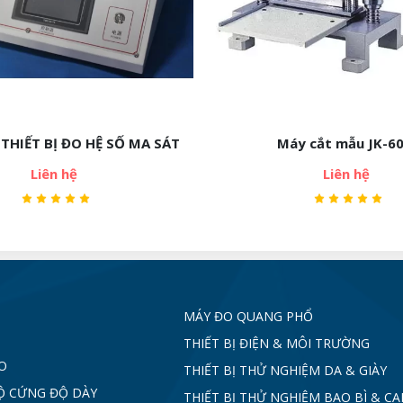
y cắt mẫu JK-6050
Máy thử nghiệm nén vòn
Liên hệ
Liên hệ
MÁY ĐO QUANG PHỔ
THIẾT BỊ ĐIỆN & MÔI TRƯỜNG
O
THIẾT BỊ THỬ NGHIỆM DA & GIÀY
Ộ CỨNG ĐỘ DÀY
THIẾT BỊ THỬ NGHIỆM BAO BÌ & C