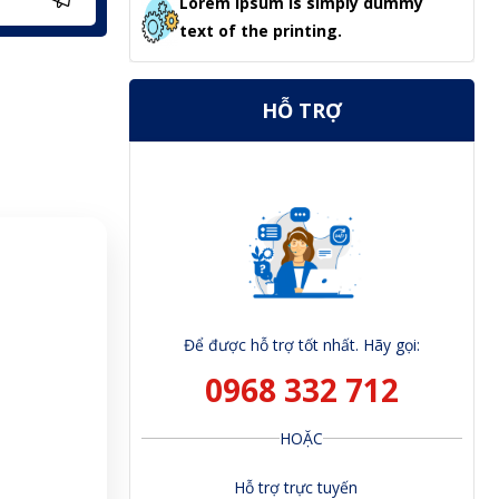
Lorem Ipsum is simply dummy
text of the printing.
HỖ TRỢ
Để được hỗ trợ tốt nhất. Hãy gọi:
0968 332 712
HOẶC
Hỗ trợ trực tuyến