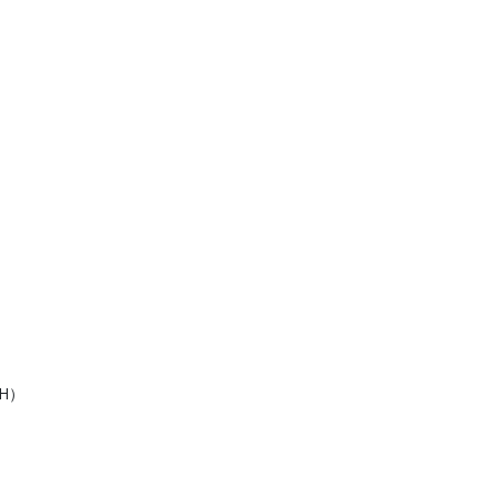
n
×H）