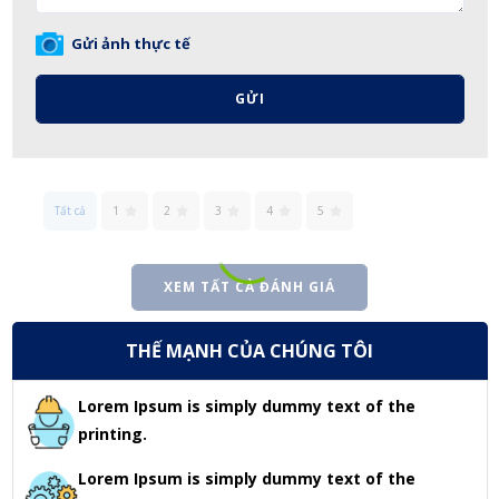
Gửi ảnh thực tế
GỬI
Tất cả
1
2
3
4
5
XEM TẤT CẢ ĐÁNH GIÁ
THẾ MẠNH CỦA CHÚNG TÔI
Lorem Ipsum is simply dummy text of the
printing.
Lorem Ipsum is simply dummy text of the