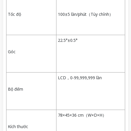
Tốc độ
100±5 lần/phút（Tùy chỉnh）
22.5°±0.5°
Góc
LCD，0-99,999,999 lần
Bộ đếm
78×45×36 cm（W×D×H）
Kích thước