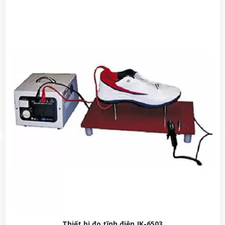
JK-6003-C Thiết bị thử nghiệm va đập liên tụ