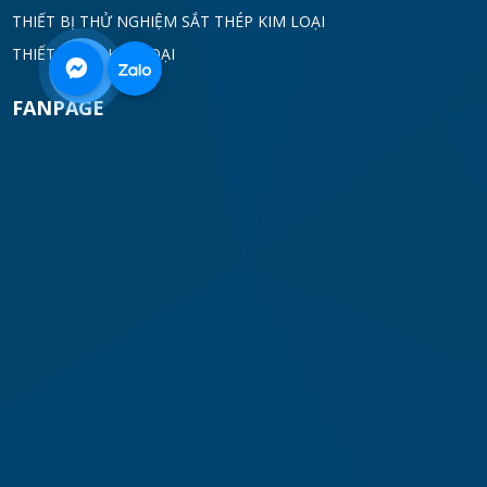
THIẾT BỊ THỬ NGHIỆM SẮT THÉP KIM LOẠI
THIẾT BỊ DÒ KIM LOẠI
0968
FANPAGE
332
712