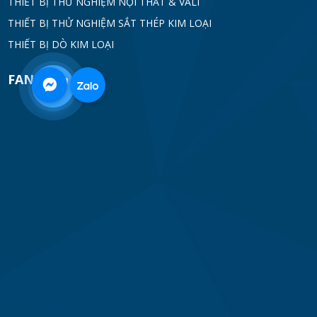
THIẾT BỊ THỬ NGHIỆM NỘI THẤT & VALI
THIẾT BỊ THỬ NGHIỆM SẮT THÉP KIM LOẠI
THIẾT BỊ DÒ KIM LOẠI
FANPAGE
0968
332
712