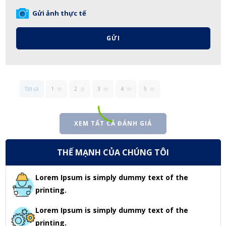
Gửi ảnh thực tế
GỬI
Tất cả
1
2
3
4
5
XEM TẤT CẢ ĐÁNH GIÁ
THẾ MẠNH CỦA CHÚNG TÔI
Lorem Ipsum is simply dummy text of the
printing.
Lorem Ipsum is simply dummy text of the
printing.